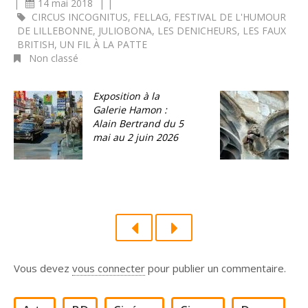
|
14 mai 2018
|
|
CIRCUS INCOGNITUS
,
FELLAG
,
FESTIVAL DE L'HUMOUR
DE LILLEBONNE
,
JULIOBONA
,
LES DENICHEURS
,
LES FAUX
BRITISH
,
UN FIL À LA PATTE
Non classé
Exposition à la
C
Galerie Hamon :
e
Alain Bertrand du 5
1
mai au 2 juin 2026
Vous devez
vous connecter
pour publier un commentaire.