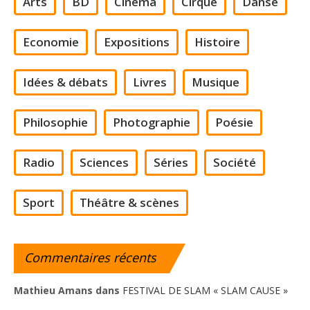
Arts
BD
Cinéma
Cirque
Danse
Economie
Expositions
Histoire
Idées & débats
Livres
Musique
Philosophie
Photographie
Poésie
Radio
Sciences
Séries
Société
Sport
Théâtre & scènes
Commentaires
récents
Mathieu Amans
dans
FESTIVAL DE SLAM « SLAM CAUSE »