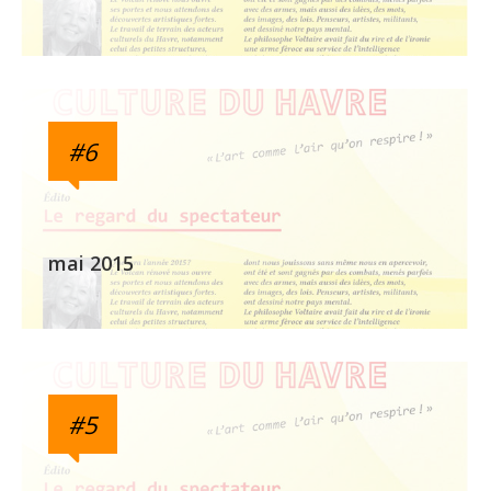
#6
mai 2015
#5