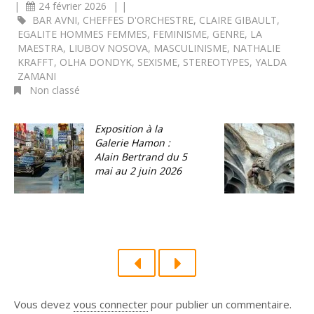
|
24 février 2026
|
|
BAR AVNI
,
CHEFFES D'ORCHESTRE
,
CLAIRE GIBAULT
,
EGALITE HOMMES FEMMES
,
FEMINISME
,
GENRE
,
LA
MAESTRA
,
LIUBOV NOSOVA
,
MASCULINISME
,
NATHALIE
KRAFFT
,
OLHA DONDYK
,
SEXISME
,
STEREOTYPES
,
YALDA
ZAMANI
Non classé
Exposition à la
C
Galerie Hamon :
e
Alain Bertrand du 5
1
mai au 2 juin 2026
Vous devez
vous connecter
pour publier un commentaire.