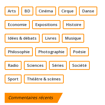
Arts
BD
Cinéma
Cirque
Danse
Economie
Expositions
Histoire
Idées & débats
Livres
Musique
Philosophie
Photographie
Poésie
Radio
Sciences
Séries
Société
Sport
Théâtre & scènes
Commentaires
récents