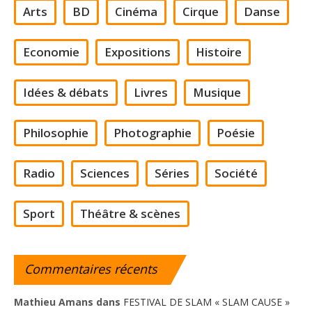
Arts
BD
Cinéma
Cirque
Danse
Economie
Expositions
Histoire
Idées & débats
Livres
Musique
Philosophie
Photographie
Poésie
Radio
Sciences
Séries
Société
Sport
Théâtre & scènes
Commentaires
récents
Mathieu Amans
dans
FESTIVAL DE SLAM « SLAM CAUSE »