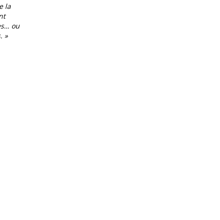
e la
Simone de Beauvoir
nt
dans le féminisme
es… ou
aujourd’hui ? Publié
. »
le mardi 14 avril Fr
Culture