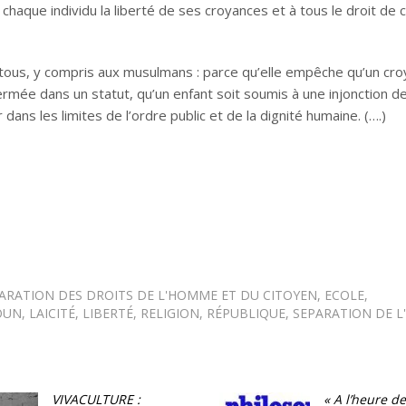
à chaque individu la liberté de ses croyances et à tous le droit de c
 tous, y compris aux musulmans : parce qu’elle empêche qu’un cro
rmée dans un statut, qu’un enfant soit soumis à une injonction d
dans les limites de l’ordre public et de la dignité humaine. (….)
ARATION DES DROITS DE L'HOMME ET DU CITOYEN
,
ECOLE
,
OUN
,
LAICITÉ
,
LIBERTÉ
,
RELIGION
,
RÉPUBLIQUE
,
SEPARATION DE L'
VIVACULTURE :
« A l’heure de 