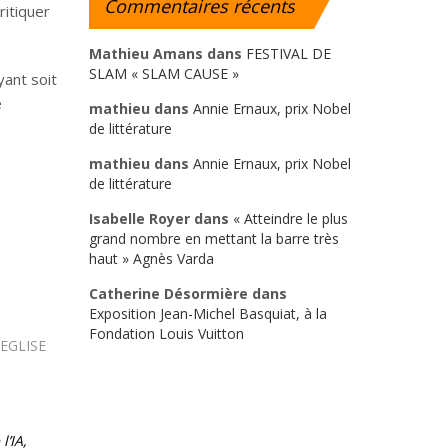
Commentaires
récents
ritiquer
Mathieu Amans
dans
FESTIVAL DE
SLAM « SLAM CAUSE »
yant soit
e
mathieu
dans
Annie Ernaux, prix Nobel
de littérature
mathieu
dans
Annie Ernaux, prix Nobel
de littérature
Isabelle Royer
dans
« Atteindre le plus
grand nombre en mettant la barre très
haut » Agnès Varda
Catherine Désormière
dans
Exposition Jean-Michel Basquiat, à la
Fondation Louis Vuitton
EGLISE
l’IA,
Que reste-t-il de