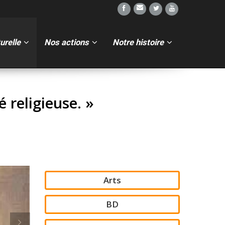
turelle
Nos actions
Notre histoire
té religieuse. »
Arts
BD