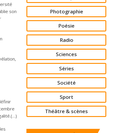
versité
Photographie
ublie son
r
Poésie
on
Radio
Sciences
vélation,
Séries
Société
Sport
éfinir
décembre
Théâtre & scènes
alité.(…)
les