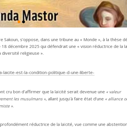
erre Sakoun, s’oppose, dans une tribune au « Monde », à la thèse 
le 18 décembre 2025 qui défendrait une « vision réductrice de la laï
a diversité religieuse ».
laicite-est-la-condition-politique-d-une-liberte-
ont cru bon d’affirmer que la laïcité serait devenue une
« valeur
, allant jusqu’à faire état d’une
ivement les musulmans »
« alliance o
.
miste »
 profondément réductrice de la laïcité, vue comme une abstentio