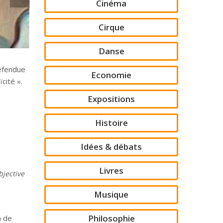
Cinéma
Cirque
Danse
défendue
Economie
cité ».
Expositions
Histoire
Idées & débats
Livres
bjective
Musique
Philosophie
n de