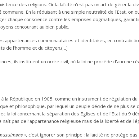
existence des religions. Or la laïcité n’est pas un art de gérer la di
erté commune. En la réduisant à une simple neutralité de l’Etat, on o
éger chaque conscience contre les emprises dogmatiques, garanti
citoyens concourant au bien public.
 les appartenances communautaires et identitaires, en contradicti
its de l’homme et du citoyen.(…)
es, ils instituent un ordre civil, où la loi ne procède d’aucune ré
té à la République en 1905, comme un instrument de régulation du
idique et philosophique, par lequel un peuple décide de ne plus se d
Avec la loi concernant la séparation des Eglises et de l’Etat du 9 
 naît pas de l’appartenance religieuse mais de la liberté et de l’ég
, c’est ignorer son principe : la laïcité ne protège pas 
 musulmans »