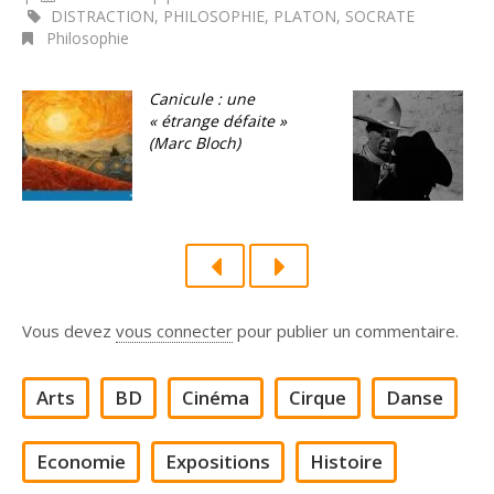
DISTRACTION
,
PHILOSOPHIE
,
PLATON
,
SOCRATE
Philosophie
Canicule : une
V
« étrange défaite »
L
(Marc Bloch)
«
à
Vous devez
vous connecter
pour publier un commentaire.
Arts
BD
Cinéma
Cirque
Danse
Economie
Expositions
Histoire