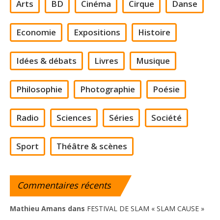
Arts
BD
Cinéma
Cirque
Danse
Economie
Expositions
Histoire
Idées & débats
Livres
Musique
Philosophie
Photographie
Poésie
Radio
Sciences
Séries
Société
Sport
Théâtre & scènes
Commentaires
récents
Mathieu Amans
dans
FESTIVAL DE SLAM « SLAM CAUSE »