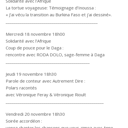
Solidarité avec l’Afrique
La tortue voyageuse: Témoignage d’Inoussa :
« J’ai vécu la transition au Burkina Faso et j’ai dessiné».
______________________________________________
Mercredi 18 novembre 18h00
Solidarité avec l’Afrique
Coup de pouce pour le Daga :
rencontre avec RODA DOLO, sage-femme à Daga
__________________________________________
Jeudi 19 novembre 18h30
Parole de conteur avec Autrement Dire :
Polars racontés
avec Véronique Feray & Véronique Rioult
_________________________________________________
Vendredi 20 novembre 18h30
Soirée accordéon :
venez chanter les chansons que vous aimez avec Anne