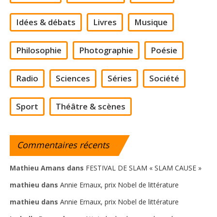
Idées & débats
Livres
Musique
Philosophie
Photographie
Poésie
Radio
Sciences
Séries
Société
Sport
Théâtre & scènes
Commentaires
récents
Mathieu Amans
dans
FESTIVAL DE SLAM « SLAM CAUSE »
mathieu
dans
Annie Ernaux, prix Nobel de littérature
mathieu
dans
Annie Ernaux, prix Nobel de littérature