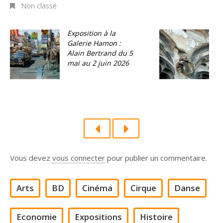
Non classé
Exposition à la
C
Galerie Hamon :
e
Alain Bertrand du 5
1
mai au 2 juin 2026
Vous devez
vous connecter
pour publier un commentaire.
Arts
BD
Cinéma
Cirque
Danse
Economie
Expositions
Histoire