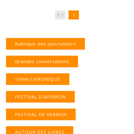
1..1
1
Rubrique des spectateurs
Grandes conversations
10min CHRONIQUE
FESTIVAL D'AVIGNON
FESTIVAL DE VEBRON
AUTOUR DES LIVRES