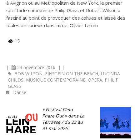
à Avignon ou au Metropolitan de New York, le premier
spectacle commun de Philip Glass et Robert Wilson a
fasciné au point de provoquer des cohues et laissé des
foules de curieux dans la rue. Olivier Lamm
19
|
23 novembre 2016
|
|
BOB WILSON
,
EINSTEIN ON THE BEACH
,
LUCINDA
CHILDS
,
MUSIQUE CONTEMPORAINE
,
OPERA
,
PHILIP
GLASS
Danse
« Festival Plein
F
Phare Out » dans La
O
Terrasse / du 23 au
a
31 mai 2026.
2