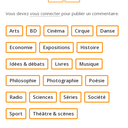
Vous devez
vous connecter
pour publier un commentaire.
Arts
BD
Cinéma
Cirque
Danse
Economie
Expositions
Histoire
Idées & débats
Livres
Musique
Philosophie
Photographie
Poésie
Radio
Sciences
Séries
Société
Sport
Théâtre & scènes