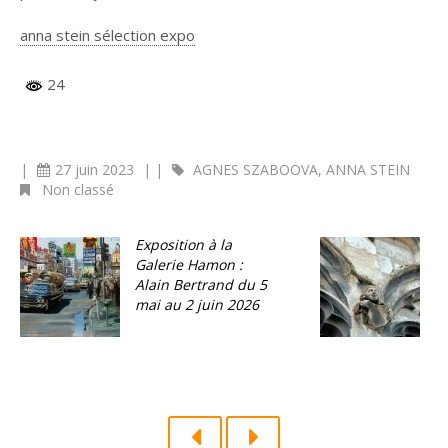
anna stein sélection expo
24
|
27 juin 2023
|
|
AGNES SZABOOVA
,
ANNA STEIN
Non classé
Exposition à la
C
Galerie Hamon :
e
Alain Bertrand du 5
1
mai au 2 juin 2026